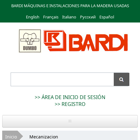
Pasar al
BARDI MÁQUINAS E INSTALACIONES PARA LA MADERA USADAS
contenido
English
Français
principal
Italiano
Русский
Español
Bardi
Macchine
>> ÁREA DE INICIO DE SESIÓN
>> REGISTRO
Inicio
Usted está aquí
Inicio
Mecanizacion