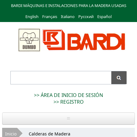
Pasar al
BARDI MÁQUINAS E INSTALACIONES PARA LA MADERA USADAS
contenido
English
Français
principal
Italiano
Русский
Español
Bardi
Macchine
>> ÁREA DE INICIO DE SESIÓN
>> REGISTRO
Inicio
Usted está aquí
Inicio
Calderas de Madera