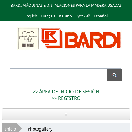
Pasar al
BARDI MÁQUINAS E INSTALACIONES PARA LA MADERA USADAS
contenido
English
Français
principal
Italiano
Русский
Español
Bardi
Macchine
>> ÁREA DE INICIO DE SESIÓN
>> REGISTRO
Inicio
Usted está aquí
Inicio
Photogallery