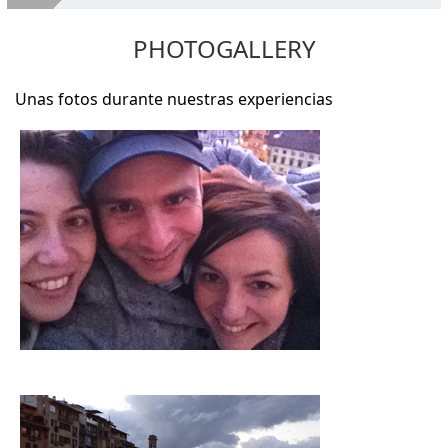
Empresa
PHOTOGALLERY
Maquinas para madera usadas
Servicios
Unas fotos durante nuestras experiencias
¡VENDA TUS MÁQUINAS!
Donde Estamos
Contactos