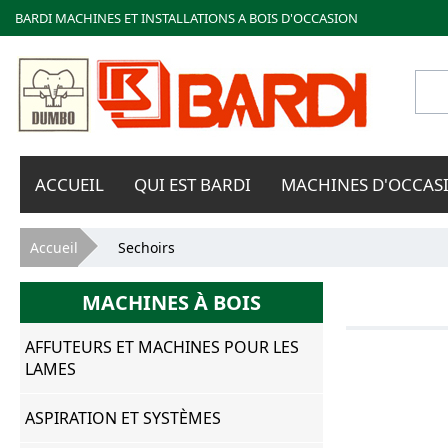
BARDI MACHINES ET INSTALLATIONS A BOIS D'OCCASION
Bardi
ACCUEIL
QUI EST BARDI
MACHINES D'OCCAS
Macchine
Vous êtes ici
Accueil
Sechoirs
MACHINES À BOIS
AFFUTEURS ET MACHINES POUR LES
LAMES
ASPIRATION ET SYSTÈMES