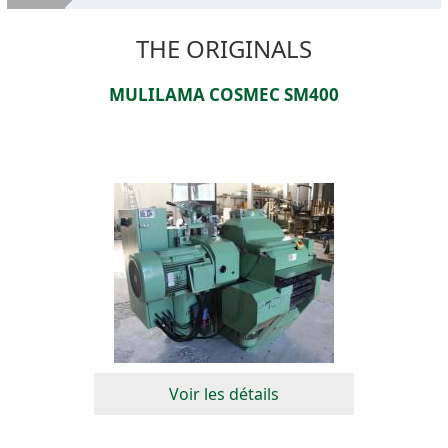
Qui Est BARDI
THE ORIGINALS
Machines d'occasion
MULILAMA COSMEC SM400
Services
VENDEZ VOS MACHINES
Emplacement
Contacts
Voir les détails