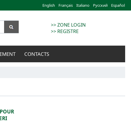
English
Français
Italiano
Русский
Español
>> ZONE LOGIN
>> REGISTRE
EMENT
CONTACTS
 POUR
ERI