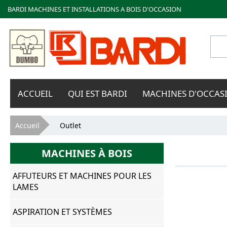
BARDI MACHINES ET INSTALLATIONS A BOIS D'OCCASION
Bardi
ACCUEIL
QUI EST BARDI
MACHINES D'OCCAS
Macchine
Vous êtes ici
Accueil
Outlet
MACHINES À BOIS
AFFUTEURS ET MACHINES POUR LES
LAMES
ASPIRATION ET SYSTÈMES