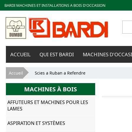
BARDI MACHINES ET INSTALLATIONS A BOIS D'OCCASION
Bardi
ACCUEIL
QUI EST BARDI
MACHINES D'OCCAS
Macchine
Vous êtes ici
Accueil
Scies a Ruban a Refendre
MACHINES À BOIS
AFFUTEURS ET MACHINES POUR LES
LAMES
ASPIRATION ET SYSTÈMES