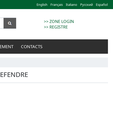
English
Français
Italiano
Русский
Español
>> ZONE LOGIN
>> REGISTRE
EMENT
CONTACTS
REFENDRE