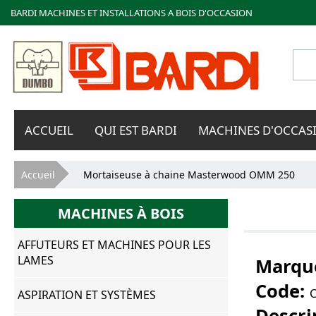
BARDI MACHINES ET INSTALLATIONS A BOIS D'OCCASION
Bardi
ACCUEIL
QUI EST BARDI
MACHINES D'OCCAS
Macchine
Vous êtes ici
Accueil
Mortaiseuse à chaine Masterwood OMM 250
MACHINES À BOIS
AFFUTEURS ET MACHINES POUR LES
LAMES
Marqu
Code:
C
ASPIRATION ET SYSTÈMES
Descri