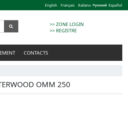
English
Français
Italiano
Русский
Español
>> ZONE LOGIN
>> REGISTRE
EMENT
CONTACTS
STERWOOD OMM 250