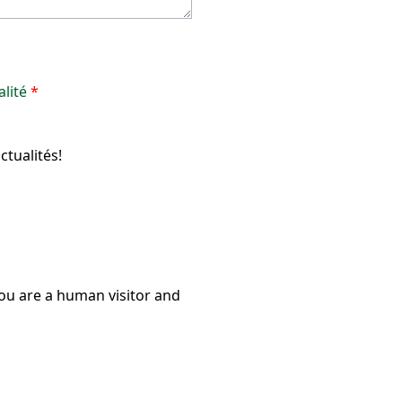
alité
*
tualités!
you are a human visitor and