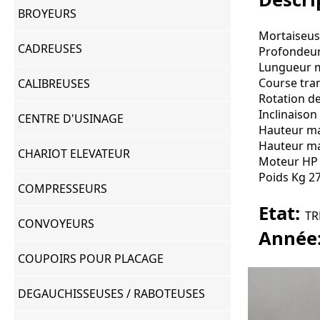
BROYEURS
Mortaiseu
CADREUSES
Profondeur
Lungueur m
Course tra
CALIBREUSES
Rotation de
Inclinaison
CENTRE D'USINAGE
Hauteur ma
Hauteur ma
CHARIOT ELEVATEUR
Moteur HP 2
Poids Kg 2
COMPRESSEURS
Etat:
TR
CONVOYEURS
Année
COUPOIRS POUR PLACAGE
DEGAUCHISSEUSES / RABOTEUSES