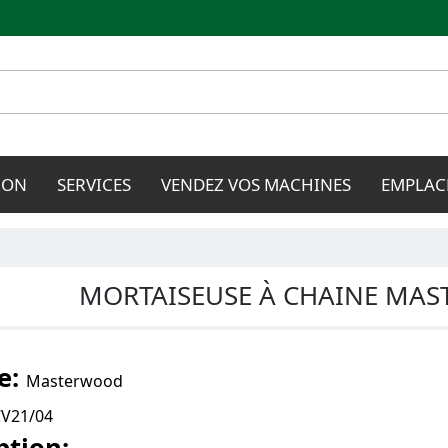
Aller au
contenu
principal
ION
SERVICES
VENDEZ VOS MACHINES
EMPLAC
MORTAISEUSE À CHAINE MA
e:
Masterwood
V21/04
ption: