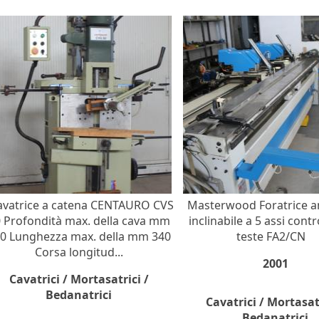
vatrice a catena CENTAURO CVS
Masterwood Foratrice a
 Profondità max. della cava mm
inclinabile a 5 assi contro
0 Lunghezza max. della mm 340
teste FA2/CN
Corsa longitud...
2001
Cavatrici / Mortasatrici /
Bedanatrici
Cavatrici / Mortasatr
Bedanatrici