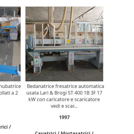
nubatrice
Bedanatrice fresatrice automatica
llati a 2
usata Lari & Brogi ST 400 1B 3F 17
kW con caricatore e scaricatore
vedi e scar...
1997
ici /
Cavatrici / Mortasatrici /