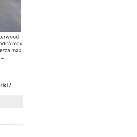
sterwood
ndità max
hezza max
..
ici /