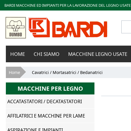
BARDI MACCHINE ED IMPIANTI PER LA LAVORAZIONE DEL LEGNO USATE
Bardi
HOME
CHI SIAMO
MACCHINE LEGNO USATE
Macchine
Tu sei qui
Home
Cavatrici / Mortasatrici / Bedanatrici
MACCHINE PER LEGNO
ACCATASTATORI / DECATASTATORI
AFFILATRICI E MACCHINE PER LAME
ASPIRAZIONE E IMPIANTI