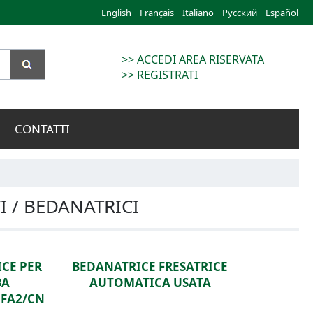
English
Français
Italiano
Русский
Español
>> ACCEDI AREA RISERVATA
>> REGISTRATI
CONTATTI
I / BEDANATRICI
ICE PER
BEDANATRICE FRESATRICE
BA
AUTOMATICA USATA
FA2/CN