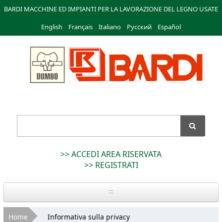
Salta al
BARDI MACCHINE ED IMPIANTI PER LA LAVORAZIONE DEL LEGNO USATE
contenuto
English
Français
principale
Italiano
Русский
Español
Bardi
Macchine
>> ACCEDI AREA RISERVATA
>> REGISTRATI
Home
Tu sei qui
Home
Informativa sulla privacy