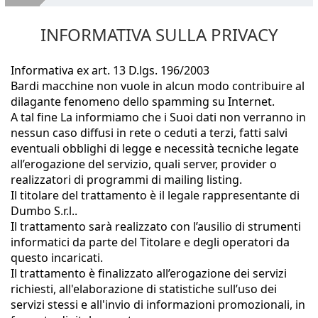
Chi Siamo
INFORMATIVA SULLA PRIVACY
Macchine Legno Usate
Servizi
Informativa ex art. 13 D.lgs. 196/2003
Bardi macchine non vuole in alcun modo contribuire al
VENDI LE TUE MACCHINE
dilagante fenomeno dello spamming su Internet.
A tal fine La informiamo che i Suoi dati non verranno in
Dove Siamo
nessun caso diffusi in rete o ceduti a terzi, fatti salvi
eventuali obblighi di legge e necessità tecniche legate
Contatti
all’erogazione del servizio, quali server, provider o
realizzatori di programmi di mailing listing.
Il titolare del trattamento è il legale rappresentante di
Dumbo S.r.l..
Il trattamento sarà realizzato con l’ausilio di strumenti
informatici da parte del Titolare e degli operatori da
questo incaricati.
Il trattamento è finalizzato all’erogazione dei servizi
richiesti, all'elaborazione di statistiche sull’uso dei
servizi stessi e all'invio di informazioni promozionali, in