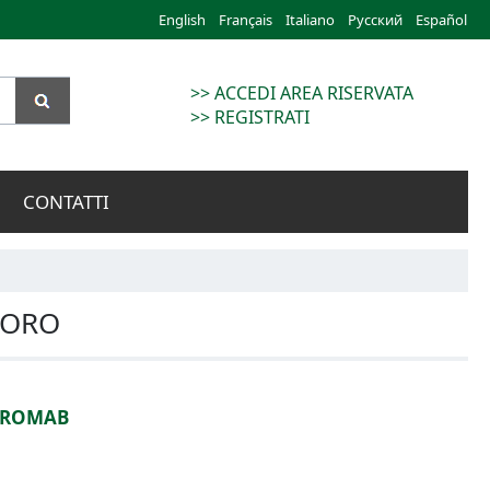
English
Français
Italiano
Русский
Español
>> ACCEDI AREA RISERVATA
>> REGISTRATI
CONTATTI
VORO
STROMAB