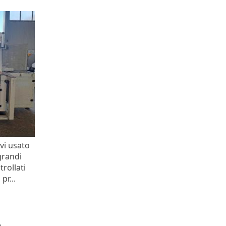
vi usato
 grandi
trollati
pr...
o