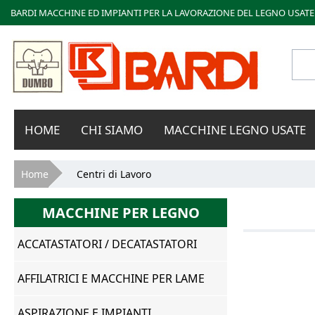
BARDI MACCHINE ED IMPIANTI PER LA LAVORAZIONE DEL LEGNO USATE
Bardi
HOME
CHI SIAMO
MACCHINE LEGNO USATE
Macchine
Tu sei qui
Home
Centri di Lavoro
MACCHINE PER LEGNO
ACCATASTATORI / DECATASTATORI
AFFILATRICI E MACCHINE PER LAME
ASPIRAZIONE E IMPIANTI