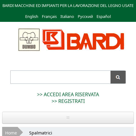
Salta al
BARDI MACCHINE ED IMPIANTI PER LA LAVORAZIONE DEL LEGNO USATE
contenuto
English
Français
principale
Italiano
Русский
Español
Bardi
Macchine
>> ACCEDI AREA RISERVATA
>> REGISTRATI
Home
Tu sei qui
Home
Spalmatrici