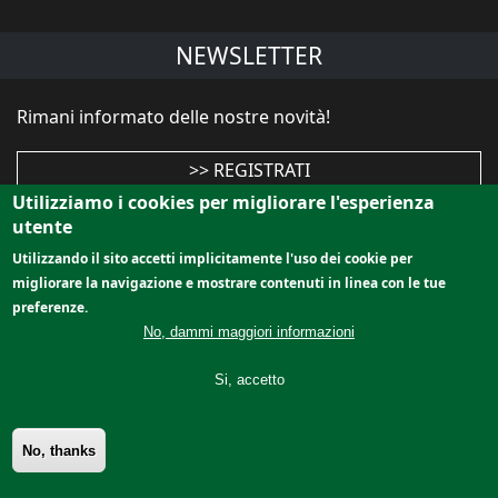
NEWSLETTER
Rimani informato delle nostre novità!
>> REGISTRATI
Utilizziamo i cookies per migliorare l'esperienza
utente
Utilizzando il sito accetti implicitamente l'uso dei cookie per
|
|
|
Home
servizi
Le migliori occasioni
Impianti e macchine
migliorare la navigazione e mostrare contenuti in linea con le tue
|
|
per segheria
The Originals
Outlet - Aste
preferenze.
No, dammi maggiori informazioni
macchine legno usate - macchine segheria -
macchine segheria usate
Si, accetto
Le nostre newsletters passate
No, thanks