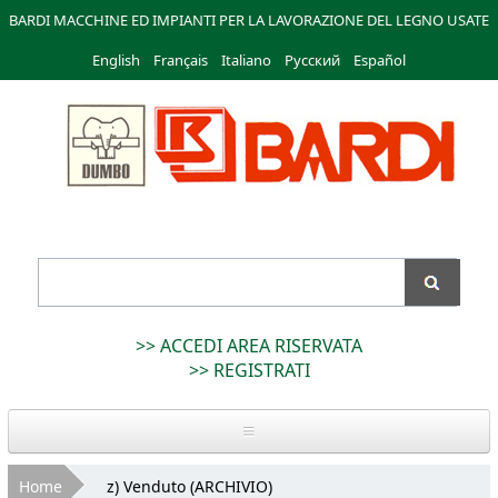
Salta al
BARDI MACCHINE ED IMPIANTI PER LA LAVORAZIONE DEL LEGNO USATE
contenuto
English
Français
principale
Italiano
Русский
Español
Bardi
Macchine
>> ACCEDI AREA RISERVATA
>> REGISTRATI
Home
Tu sei qui
Home
z) Venduto (ARCHIVIO)