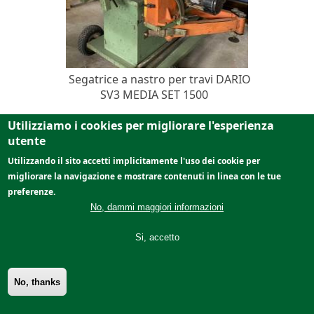
Segatrice a nastro per travi DARIO
SV3 MEDIA SET 1500
z) Venduto (ARCHIVIO)
Utilizziamo i cookies per migliorare l'esperienza
utente
Utilizzando il sito accetti implicitamente l'uso dei cookie per
migliorare la navigazione e mostrare contenuti in linea con le tue
preferenze.
No, dammi maggiori informazioni
Vedi dettagli
Si, accetto
No, thanks