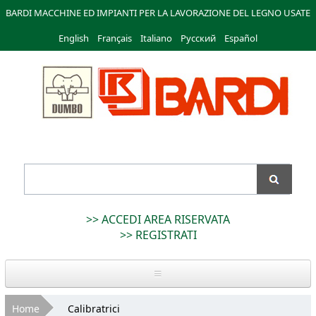
Salta al
BARDI MACCHINE ED IMPIANTI PER LA LAVORAZIONE DEL LEGNO USATE
contenuto
English
Français
principale
Italiano
Русский
Español
Bardi
Macchine
>> ACCEDI AREA RISERVATA
>> REGISTRATI
Home
Tu sei qui
Home
Calibratrici