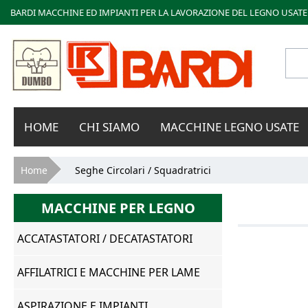
BARDI MACCHINE ED IMPIANTI PER LA LAVORAZIONE DEL LEGNO USATE
Bardi
HOME
CHI SIAMO
MACCHINE LEGNO USATE
Macchine
Tu sei qui
Home
Seghe Circolari / Squadratrici
MACCHINE PER LEGNO
ACCATASTATORI / DECATASTATORI
AFFILATRICI E MACCHINE PER LAME
ASPIRAZIONE E IMPIANTI