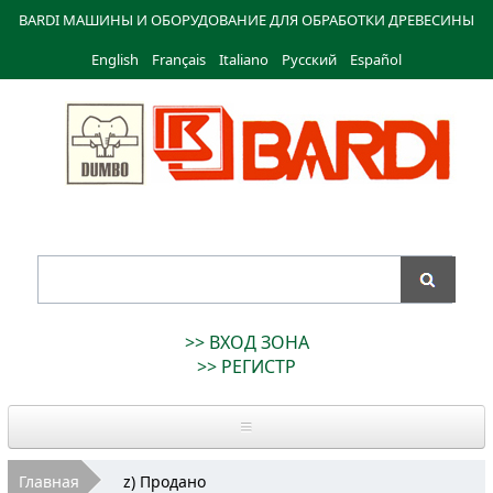
Перейти к
BARDI МАШИНЫ И ОБОРУДОВАНИЕ ДЛЯ ОБРАБОТКИ ДРЕВЕСИНЫ
основному
English
Français
содержанию
Italiano
Русский
Español
Bardi
Macchine
>> ВХОД ЗОНА
>> РЕГИСТР
Главная
Вы здесь
Главная
z) Продано