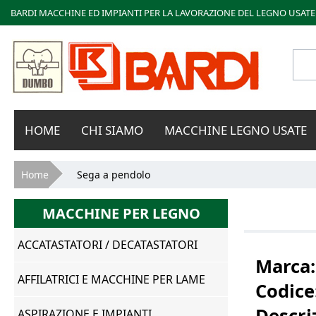
BARDI MACCHINE ED IMPIANTI PER LA LAVORAZIONE DEL LEGNO USATE
Bardi
HOME
CHI SIAMO
MACCHINE LEGNO USATE
Macchine
Tu sei qui
Home
Sega a pendolo
MACCHINE PER LEGNO
ACCATASTATORI / DECATASTATORI
Marca
AFFILATRICI E MACCHINE PER LAME
Codice
Descri
ASPIRAZIONE E IMPIANTI