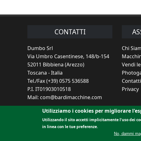
CONTATTI
AS
Dumbo Srl
Chi Sia
Via Umbro Casentinese, 148/b-154
Macchin
52011 Bibbiena (Arezzo)
Vendi l
Toscana - Italia
Photoga
Tel./Fax (+39) 0575 536588
Contatti
P.I. IT01903010518
Privacy
Mail:
com@bardimacchine.com
Utilizziamo i cookies per migliorare l'e
Utilizzando il sito accetti implicitamente l'uso dei 
|
|
|
Home
servizi
Le migliori occasioni
Impianti e macc
in linea con le tue preferenze.
No, dammi magg
macchine legno usate - macchine segheria - ma