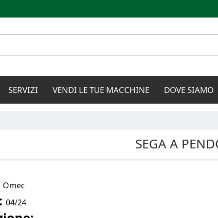
Salta al
contenuto
principale
SERVIZI
VENDI LE TUE MACCHINE
DOVE SIAMO
SEGA A PEN
:
Omec
:
04/24
zione: