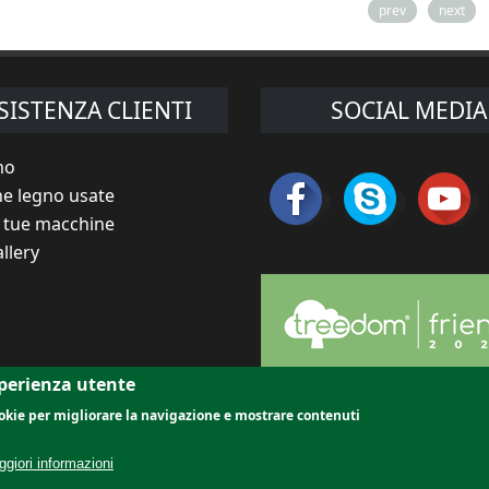
prev
next
SISTENZA CLIENTI
SOCIAL MEDIA
mo
e legno usate
e tue macchine
llery
sperienza utente
cookie per migliorare la navigazione e mostrare contenuti
|
|
hine per segheria
The Originals
Outlet - Aste
iori informazioni
cchine segheria usate