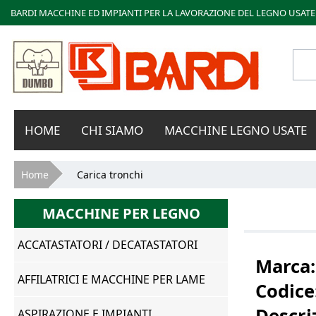
BARDI MACCHINE ED IMPIANTI PER LA LAVORAZIONE DEL LEGNO USATE
Bardi
HOME
CHI SIAMO
MACCHINE LEGNO USATE
Macchine
Tu sei qui
Home
Carica tronchi
MACCHINE PER LEGNO
ACCATASTATORI / DECATASTATORI
Marca
AFFILATRICI E MACCHINE PER LAME
Codice
Descri
ASPIRAZIONE E IMPIANTI