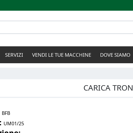
Salta al
contenuto
principale
SERVIZI
VENDI LE TUE MACCHINE
DOVE SIAMO
CARICA TRON
:
BFB
:
UM01/25
zione: