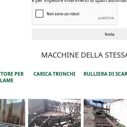
e per impedire inserimenti di spam autom
Schede Verticali
MACCHINE DELLA STESS
TRONCHI
RULLIERA DI SCARICO
RULLIERA DI SCA
A CATENE TRASF