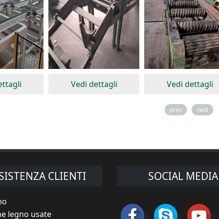
ttagli
Vedi dettagli
Vedi dettagli
prev
next
SISTENZA CLIENTI
SOCIAL MEDIA
mo
e legno usate