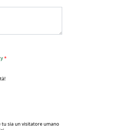
cy
*
tà!
 tu sia un visitatore umano