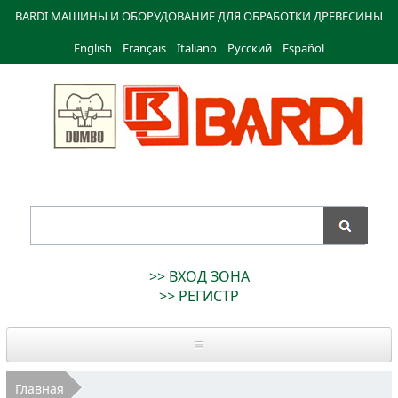
Перейти к
BARDI МАШИНЫ И ОБОРУДОВАНИЕ ДЛЯ ОБРАБОТКИ ДРЕВЕСИНЫ
основному
English
Français
содержанию
Italiano
Русский
Español
Bardi
Macchine
>> ВХОД ЗОНА
>> РЕГИСТР
Главная
Вы здесь
Главная