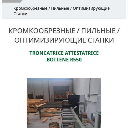
О компании
Кромкообрезные / Пильные / Оптимизирующие
Станки
Оборудование бывшее в употреблении
Услуги
КРОМКООБРЕЗНЫЕ / ПИЛЬНЫЕ /
ОПТИМИЗИРУЮЩИЕ СТАНКИ
Наш адрес
Контакты
TRONCATRICE ATTESTATRICE
BOTTENE R550