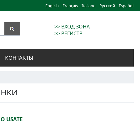
English
Français
Italiano
Русский
Español
>> ВХОД ЗОНА
>> РЕГИСТР
КОНТАКТЫ
АНКИ
CO USATE