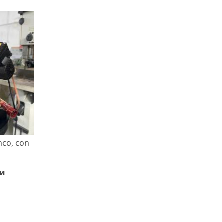
nco, con
ки