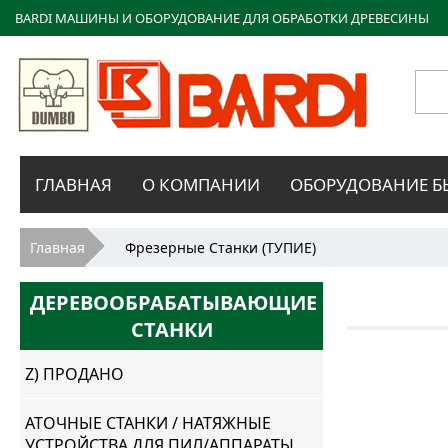
BARDI МАШИНЫ И ОБОРУДОВАНИЕ ДЛЯ ОБРАБОТКИ ДРЕВЕСИНЫ
Bardi
ГЛАВНАЯ
О КОМПАНИИ
ОБОРУДОВАНИЕ Б
Macchine
Вы здесь
Главная
Фрезерные Станки (ТУПИЕ)
ДЕРЕВООБРАБАТЫВАЮЩИЕ
СТАНКИ
Z) ПРОДАНО
АТОЧНЫЕ СТАНКИ / НАТЯЖНЫЕ
УСТРОЙСТВА ДЛЯ ПИЛ/АППАРАТЫ