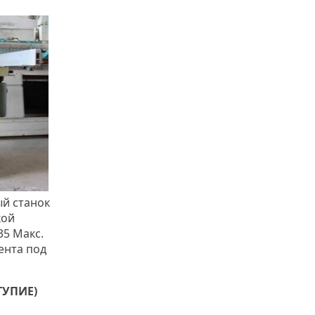
й станок
кой
35 Макс.
ента под
ТУПИЕ)