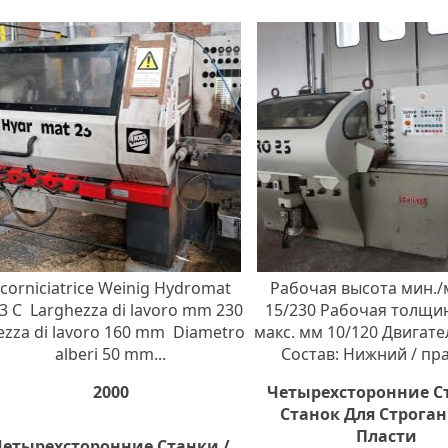
corniciatrice Weinig Hydromat
Рабочая высота мин./
3 C Larghezza di lavoro mm 230
15/230 Рабочая толщин
tezza di lavoro 160 mm Diametro
макс. мм 10/120 Двигател
alberi 50 mm...
Состав: Нижний / пра
2000
Четырехсторонние С
Станок Для Строган
Пласти
Четырехсторонние Станки /