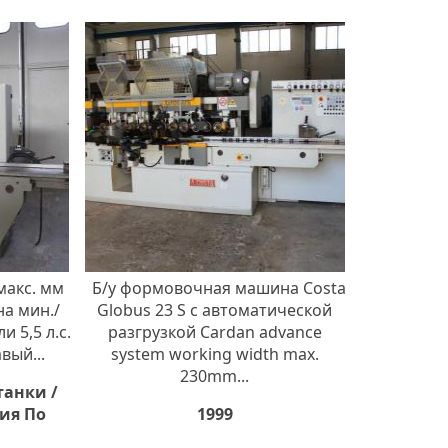
макс. мм
Б/у формовочная машина Costa
а мин./
Globus 23 S с автоматической
и 5,5 л.с.
разгрузкой Cardan advance
вый...
system working width max.
230mm...
танки /
ия По
1999