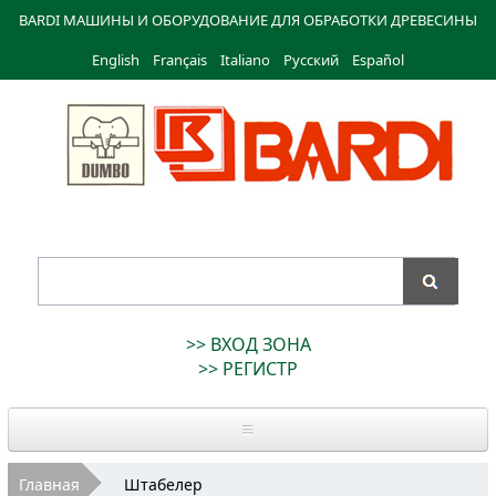
Перейти к
BARDI МАШИНЫ И ОБОРУДОВАНИЕ ДЛЯ ОБРАБОТКИ ДРЕВЕСИНЫ
основному
English
Français
содержанию
Italiano
Русский
Español
Bardi
Macchine
>> ВХОД ЗОНА
>> РЕГИСТР
Главная
Вы здесь
Главная
Штабелер