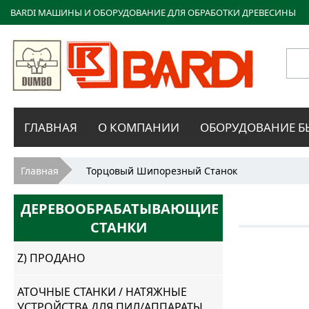
BARDI МАШИНЫ И ОБОРУДОВАНИЕ ДЛЯ ОБРАБОТКИ ДРЕВЕСИНЫ
Bardi
ГЛАВНАЯ
О КОМПАНИИ
ОБОРУДОВАНИЕ Б
Macchine
Вы здесь
Главная
Торцовый Шипорезный Станок
ДЕРЕВООБРАБАТЫВАЮЩИЕ
СТАНКИ
Z) ПРОДАНО
АТОЧНЫЕ СТАНКИ / НАТЯЖНЫЕ
УСТРОЙСТВА ДЛЯ ПИЛ/АППАРАТЫ